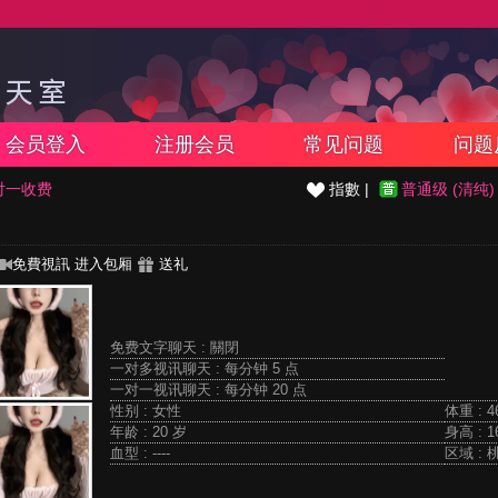
会员登入
注册会员
常见问题
问题
对一收费
指數 |
普通级 (清纯)
免費視訊
进入包厢
送礼
免费文字聊天 :
關閉
一对多视讯聊天 :
每分钟 5 点
一对一视讯聊天 :
每分钟 20 点
性别 : 女性
体重 : 4
年龄 : 20 岁
身高 : 1
血型 : ----
区域 :