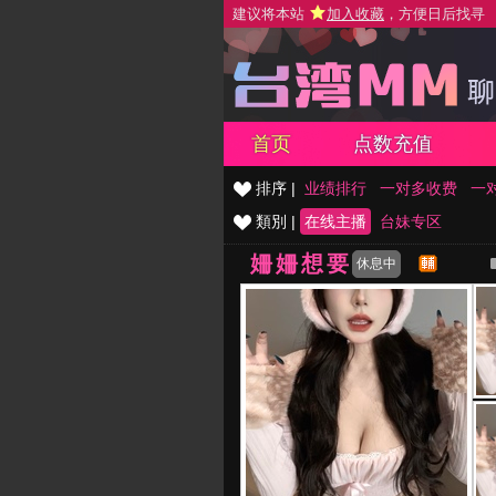
建议将本站
加入收藏
，方便日后找寻
首页
点数充值
排序 |
业绩排行
一对多收费
一
類別 |
在线主播
台妹专区
姍姍想要
休息中