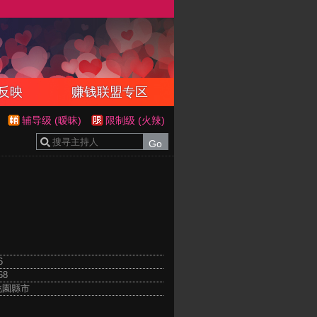
反映
赚钱联盟专区
辅导级 (暧昧)
限制级 (火辣)
6
68
 桃園縣市