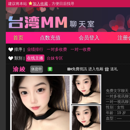
建议将本站
加入收藏
，方便日后找寻
首页
点数充值
会员登入
注册
排序 |
业绩排行
一对多收费
一对一收费
類別 |
在线主播
台妹专区
渝綾
免費視訊
进入包厢
送礼
休息中
免费文字聊天 
一对多视讯聊天
一对一视讯聊天
性别 : 女性
年龄 : 19 岁
血型 : ----