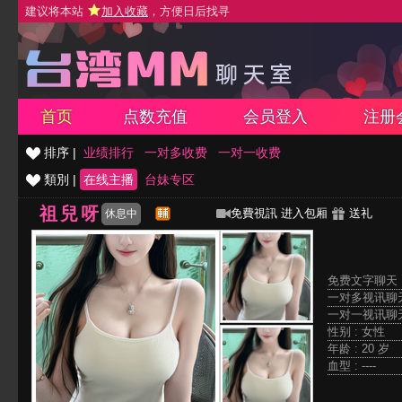
建议将本站
加入收藏
，方便日后找寻
首页
点数充值
会员登入
注册
排序 |
业绩排行
一对多收费
一对一收费
類別 |
在线主播
台妹专区
祖兒呀
免費視訊
进入包厢
送礼
休息中
免费文字聊天 
一对多视讯聊天
一对一视讯聊天
性别 : 女性
年龄 : 20 岁
血型 : ----