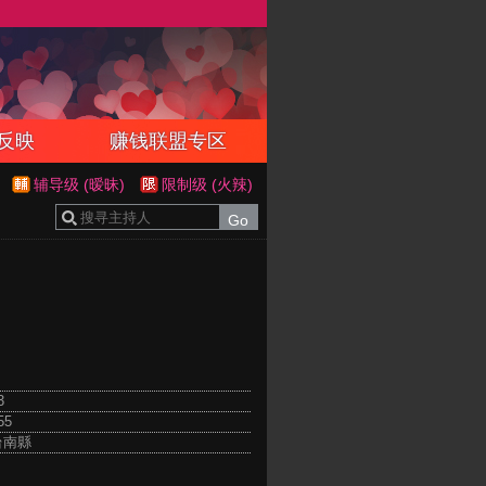
反映
赚钱联盟专区
辅导级 (暧昧)
限制级 (火辣)
3
55
台南縣