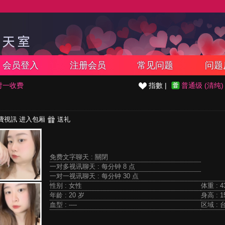
会员登入
注册会员
常见问题
问题
对一收费
指數 |
普通级 (清纯)
費視訊
进入包厢
送礼
免费文字聊天 :
關閉
一对多视讯聊天 :
每分钟 8 点
一对一视讯聊天 :
每分钟 30 点
性别 : 女性
体重 : 4
年龄 : 20 岁
身高 : 1
血型 : ----
区域 : 