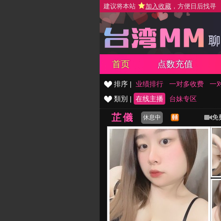
建议将本站
加入收藏
，方便日后找寻
首页
点数充值
排序 |
业绩排行
一对多收费
一
類別 |
在线主播
台妹专区
芷儀
免
休息中