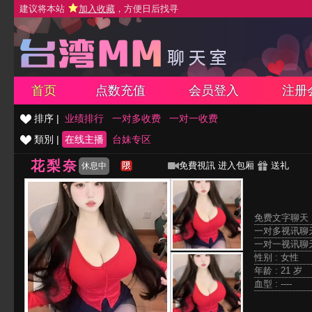
建议将本站
加入收藏
，方便日后找寻
首页
点数充值
会员登入
注册
排序 |
业绩排行
一对多收费
一对一收费
類別 |
在线主播
台妹专区
花梨奈
免費視訊
进入包厢
送礼
休息中
免费文字聊天 
一对多视讯聊天
一对一视讯聊天
性别 : 女性
年龄 : 21 岁
血型 : ----