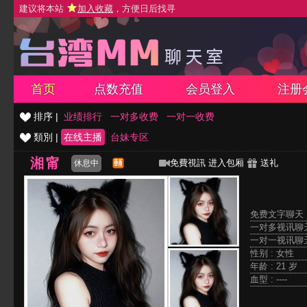
建议将本站
加入收藏
，方便日后找寻
首页
点数充值
会员登入
注册
排序 |
业绩排行
一对多收费
一对一收费
類別 |
在线主播
台妹专区
湘甯
免費視訊
进入包厢
送礼
休息中
免费文字聊天 
一对多视讯聊天
一对一视讯聊天
性别 : 女性
年龄 : 21 岁
血型 : ----